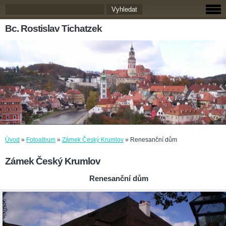
Bc. Rostislav Tichatzek
Úvod
»
Fotoalbum
»
Zámek Český Krumlov
»
Renesanční dům
Zámek Český Krumlov
Renesanční dům