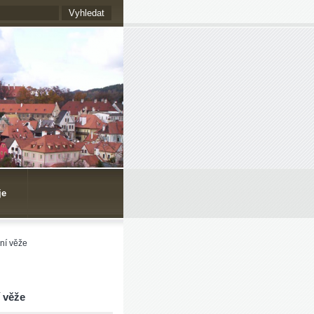
je
ní věže
 věže