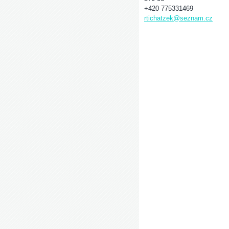
+420 775331469
rtichatzek@seznam.cz