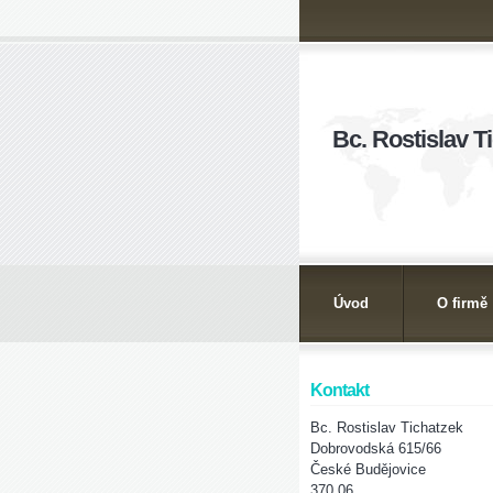
Bc. Rostislav T
Úvod
O firmě
Kontakt
Bc. Rostislav Tichatzek
Dobrovodská 615/66
České Budějovice
370 06