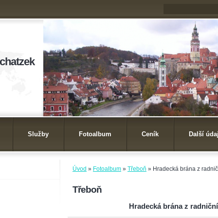
ichatzek
Služby
Fotoalbum
Ceník
Další úda
Úvod
»
Fotoalbum
»
Třeboň
»
Hradecká brána z radnič
Třeboň
Hradecká brána z radniční