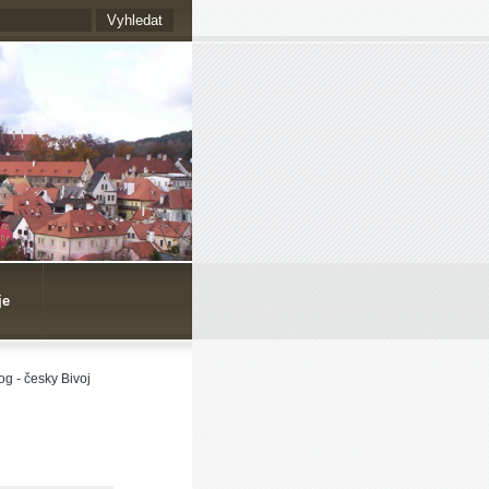
je
og - česky Bivoj