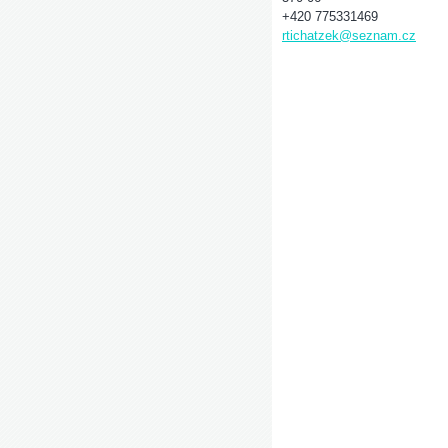
+420 775331469
rtichatzek@seznam.cz