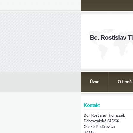
Bc. Rostislav T
Úvod
O firmě
Kontakt
Bc. Rostislav Tichatzek
Dobrovodská 615/66
České Budějovice
370 06