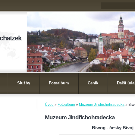
ichatzek
Služby
Fotoalbum
Ceník
Další úda
Úvod
»
Fotoalbum
»
Muzeum Jindřichohradecka
»
Biw
Muzeum Jindřichohradecka
Biwog - česky Bivoj