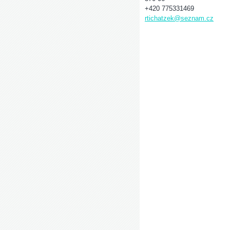
+420 775331469
rtichatzek@seznam.cz