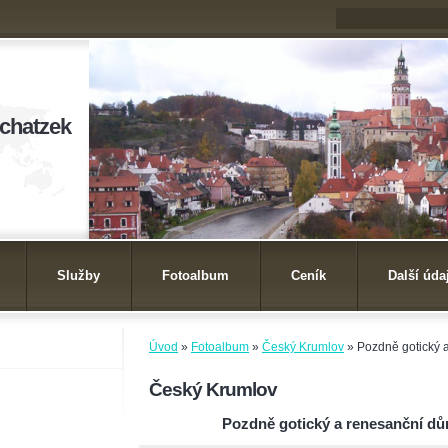
ichatzek
Služby
Fotoalbum
Ceník
Další úda
Úvod
»
Fotoalbum
»
Český Krumlov
»
Pozdně gotický 
Český Krumlov
Pozdně gotický a renesanční dů