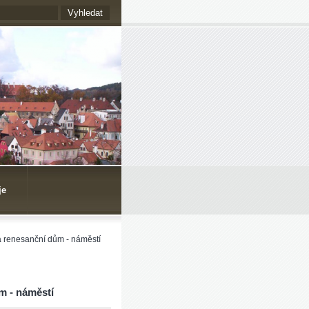
je
a renesanční dům - náměstí
m - náměstí