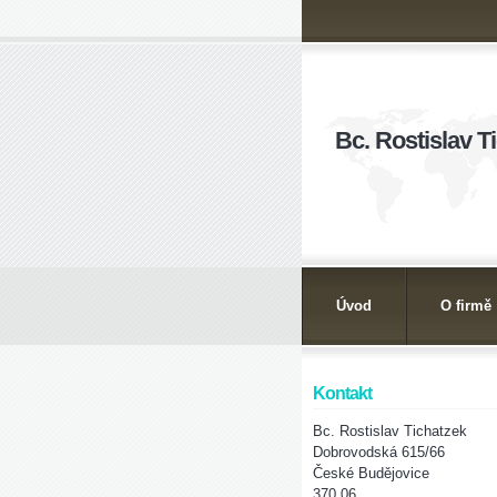
Bc. Rostislav T
Úvod
O firmě
Kontakt
Bc. Rostislav Tichatzek
Dobrovodská 615/66
České Budějovice
370 06